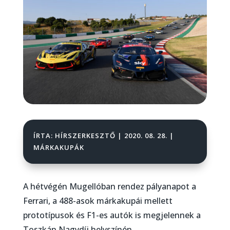
ÍRTA:
HÍRSZERKESZTŐ
|
2020. 08. 28.
|
MÁRKAKUPÁK
A hétvégén Mugellóban rendez pályanapot a
Ferrari, a 488-asok márkakupái mellett
prototípusok és F1-es autók is megjelennek a
Toszkán Nagydíj helyszínén.