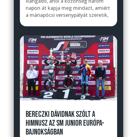
Rangadó, ahol a közönség három
napon át kapja meg mindazt, amiért
a máriapócsi versenypályát szeretik,
BERECZKI DÁVIDNAK SZÓLT A
HIMNUSZ AZ SM JUNIOR EURÓPA-
BAJNOKSÁGBAN