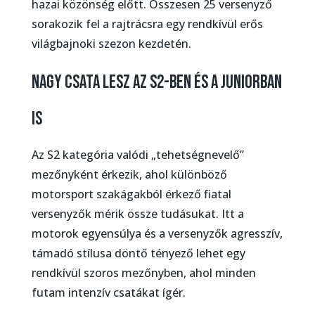
hazai közönség előtt. Összesen 25 versenyző
sorakozik fel a rajtrácsra egy rendkívül erős
világbajnoki szezon kezdetén.
NAGY CSATA LESZ AZ S2-BEN ÉS A JUNIORBAN
IS
Az S2 kategória valódi „tehetségnevelő”
mezőnyként érkezik, ahol különböző
motorsport szakágakból érkező fiatal
versenyzők mérik össze tudásukat. Itt a
motorok egyensúlya és a versenyzők agresszív,
támadó stílusa döntő tényező lehet egy
rendkívül szoros mezőnyben, ahol minden
futam intenzív csatákat ígér.