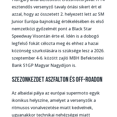
esztendős versenyző tavaly óriási sikert ért el
azzal, hogy az összetett 2. helyezett lett az SM
Junior Európa-bajnokság értékelésében és első
nemzetközi győzelmét pont a Black Star
Speedway Visontán érte el. Idén is a dobogó
legfelső fokát célozta meg és ehhez a hazai
közönség szurkolására is szüksége lesz a 2026.
szeptember 4-6. között zajló MBH Befektetési
Bank S1GP Magyar Nagydíjon is.
Szezonkezdet aszfalton és off-roadon
Az albaidai pálya az európai supermoto egyik
ikonikus helyszíne, amelyet a versenyzők a
ritmusos vonalvezetése miatt kedvelnek,
ugyanakkor technikai nehézségei miatt