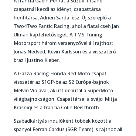
A francia Gabin Pernat a Suzuki Insane
csapatnál kezdi az idényt, csapattársa
honfitársa, Adrien Sarda lesz. Új szereplő a
Two4Two Fantic Racing, ahol a fiatal cseh Jan
Ulman kap lehetőséget. A TMS Tuning
Motorsport három versenyzővel áll rajthoz:
Jonas Nedved, Kevin Karlsson és a visszatérő
brazil Justino Kleber.
A Gazza Racing Honda Red Moto csapat
visszatér az S1GP-be az S2 Európa-bajnok
Melvin Violával, aki itt debütál a SuperMoto
világbajnokságon. Csapattársai a svájci Mitja
Krasniqi és a francia Colin Beischroth.
Szabadkártyás indulóként többek között a
spanyol Ferran Cardus (SGR Team) is rajthoz áll