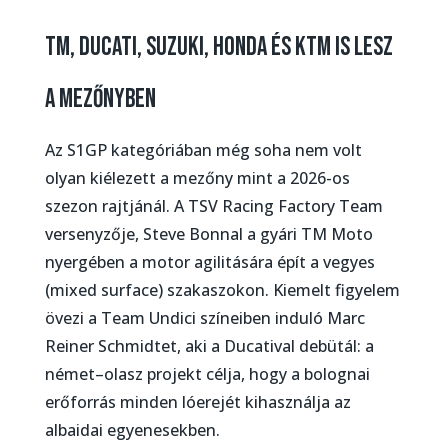
TM, DUCATI, SUZUKI, HONDA ÉS KTM IS LESZ
A MEZŐNYBEN
Az S1GP kategóriában még soha nem volt
olyan kiélezett a mezőny mint a 2026-os
szezon rajtjánál. A TSV Racing Factory Team
versenyzője, Steve Bonnal a gyári TM Moto
nyergében a motor agilitására épít a vegyes
(mixed surface) szakaszokon. Kiemelt figyelem
övezi a Team Undici színeiben induló Marc
Reiner Schmidtet, aki a Ducatival debütál: a
német–olasz projekt célja, hogy a bolognai
erőforrás minden lóerejét kihasználja az
albaidai egyenesekben.