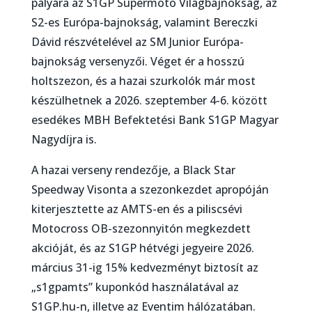
pályára az S1GP Supermoto Világbajnokság, az
S2-es Európa-bajnokság, valamint Bereczki
Dávid részvételével az SM Junior Európa-
bajnokság versenyzői. Véget ér a hosszú
holtszezon, és a hazai szurkolók már most
készülhetnek a 2026. szeptember 4-6. között
esedékes MBH Befektetési Bank S1GP Magyar
Nagydíjra is.
A hazai verseny rendezője, a Black Star
Speedway Visonta a szezonkezdet apropóján
kiterjesztette az AMTS-en és a piliscsévi
Motocross OB-szezonnyitón megkezdett
akcióját, és az S1GP hétvégi jegyeire 2026.
március 31-ig 15% kedvezményt biztosít az
„s1gpamts” kuponkód használatával az
S1GP.hu-n, illetve az Eventim hálózatában.