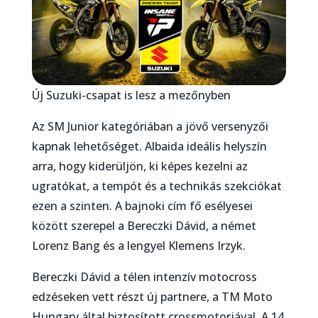
Új Suzuki-csapat is lesz a mezőnyben
Az SM Junior kategóriában a jövő versenyzői
kapnak lehetőséget. Albaida ideális helyszín
arra, hogy kiderüljön, ki képes kezelni az
ugratókat, a tempót és a technikás szekciókat
ezen a szinten. A bajnoki cím fő esélyesei
között szerepel a Bereczki Dávid, a német
Lorenz Bang és a lengyel Klemens Irzyk.
Bereczki Dávid a télen intenzív motocross
edzéseken vett részt új partnere, a TM Moto
Hungary által biztosított crossmotorjával. A 14