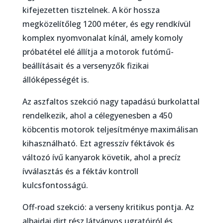
kifejezetten tisztelnek. A kör hossza
megközelítőleg 1200 méter, és egy rendkívül
komplex nyomvonalat kínál, amely komoly
próbatétel elé állítja a motorok futómű-
beállításait és a versenyzők fizikai
állóképességét is.
Az aszfaltos szekció nagy tapadású burkolattal
rendelkezik, ahol a célegyenesben a 450
köbcentis motorok teljesítménye maximálisan
kihasználható. Ezt agresszív féktávok és
változó ívű kanyarok követik, ahol a precíz
ívválasztás és a féktáv kontroll
kulcsfontosságú.
Off-road szekció: a verseny kritikus pontja. Az
albaidai dirt rész látványos ugratóiról és