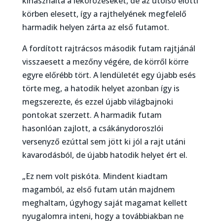
kihasználta a lekörözéseket, de az utolsó előtti
körben elesett, így a rajthelyének megfelelő
harmadik helyen zárta az első futamot.
A fordított rajtrácsos második futam rajtjánál
visszaesett a mezőny végére, de körről körre
egyre előrébb tört. A lendületét egy újabb esés
törte meg, a hatodik helyet azonban így is
megszerezte, és ezzel újabb világbajnoki
pontokat szerzett. A harmadik futam
hasonlóan zajlott, a csákánydoroszlói
versenyző ezúttal sem jött ki jól a rajt utáni
kavarodásból, de újabb hatodik helyet ért el.
„Ez nem volt piskóta. Mindent kiadtam
magamból, az első futam után majdnem
meghaltam, úgyhogy saját magamat kellett
nyugalomra inteni, hogy a továbbiakban ne