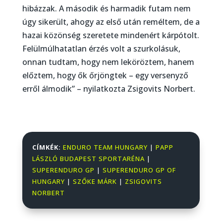
hibázzak. A második és harmadik futam nem
úgy sikerült, ahogy az első után reméltem, de a
hazai közönség szeretete mindenért kárpótolt.
Felülmúlhatatlan érzés volt a szurkolásuk,
onnan tudtam, hogy nem leköröztem, hanem
előztem, hogy ők őrjöngtek – egy versenyző
erről álmodik” – nyilatkozta Zsigovits Norbert.
CÍMKÉK:
ENDURO TEAM HUNGARY
|
PAPP
LÁSZLÓ BUDAPEST SPORTARÉNA
|
SUPERENDURO GP
|
SUPERENDURO GP OF
HUNGARY
|
SZŐKE MÁRK
|
ZSIGOVITS
NORBERT