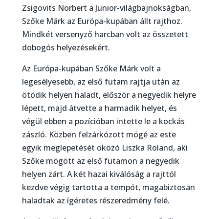
Zsigovits Norbert a Junior-világbajnokságban,
Szőke Márk az Európa-kupában állt rajthoz.
Mindkét versenyző harcban volt az összetett
dobogós helyezésekért.
Az Európa-kupában Szőke Márk volt a
legesélyesebb, az első futam rajtja után az
ötödik helyen haladt, először a negyedik helyre
lépett, majd átvette a harmadik helyet, és
végül ebben a pozícióban intette le a kockás
zászló. Közben felzárkózott mögé az este
egyik meglepetését okozó Liszka Roland, aki
Szőke mögött az első futamon a negyedik
helyen zárt. A két hazai kiválóság a rajttól
kezdve végig tartotta a tempót, magabiztosan
haladtak az ígéretes részeredmény felé.