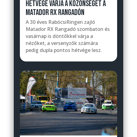
HÉTVÉGE VÁRJA A KÖZÖNSÉGET A
MATADOR RX RANGADÓN
A 30 éves RabócsiRingen zajló
Matador RX Rangadó szombaton és
vasárnap is döntőkkel várja a
nézőket, a versenyzők számára
pedig dupla pontos hétvége lesz.