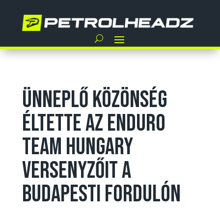
Ünneplő közönség
éltette az Enduro
Team Hungary
versenyzőit a
budapesti fordulón