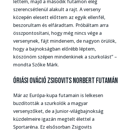
lettem, majd a második futamon elég
szerencsétlenül alakult a rajt. A verseny
közepén elesett előttem az egyik ellenfél,
beszorultam és elfáradtam. Próbáltam arra
összpontosítani, hogy még nincs vége a
versenynek, fájt mindenem, de nagyon örülök,
hogy a bajnokságban előrébb léptem,
köszönöm szépen mindenkinek a szurkolást” –
mondta Szőke Márk.
Óriási ováció Zsigovits Norbert futamán
Már az Európa-kupa futamain is lelkesen
buzdították a szurkolók a magyar
versenyzőket, de a Junior-világbajnokság
küzdelmeire igazán megtelt élettel a
Sportaréna. Ez elsősorban Zsigovits