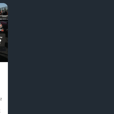
T
ez
g