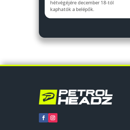
hétvégéjére december 18-tól
kaphatók a belépők.