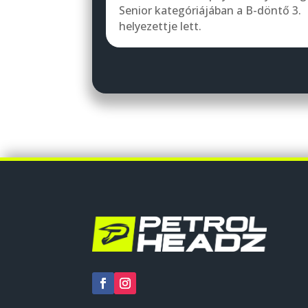
Senior kategóriájában a B-döntő 3.
helyezettje lett.