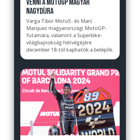
VENNI A MOTOGP MAGYAR
NAGYDÍJRA
Varga Tibor MotoE- és Marc
Marquez magyarországi MotoGP-
futamára, valamint a Superbike-
világbajnokság hétvégéjére
december 18-tól kaphatók a belépők.