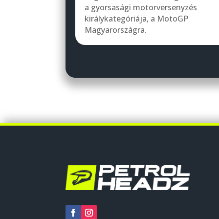
a gyorsasági motorversenyzés
királykategóriája, a MotoGP
Magyarországra.