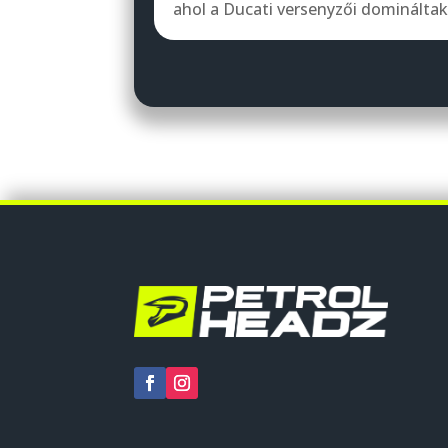
ahol a Ducati versenyzői domináltak